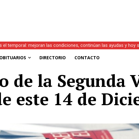
s el temporal: mejoran las condiciones, continúan las ayudas y hoy 
OBITUARIOS
DIRECTORIO
CONTACTO
o de la Segunda 
de este 14 de Dic