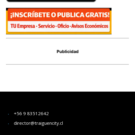
+56 9 83512642
director@traiguencity.cl