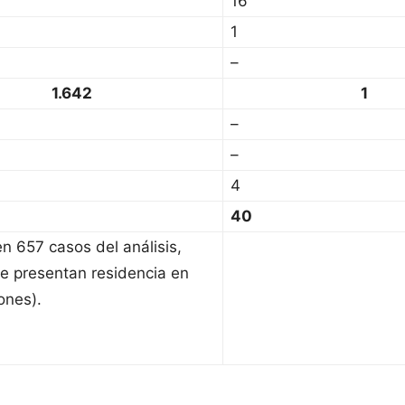
16
1
–
1.642
1
–
–
4
40
en 657 casos del análisis,
e presentan residencia en
ones).