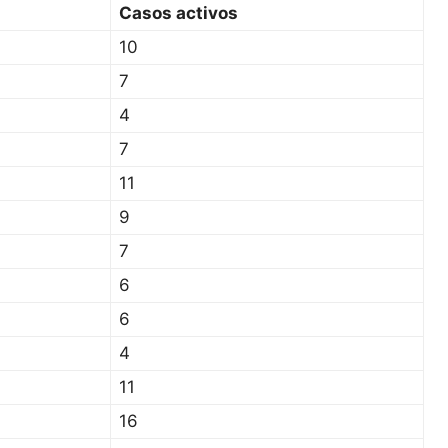
Casos activos
10
7
4
7
11
9
7
6
6
4
11
16