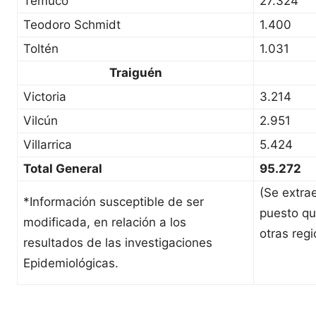
Temuco
27.324
Teodoro Schmidt
1.400
Toltén
1.031
Traiguén
Victoria
3.214
Vilcún
2.951
Villarrica
5.424
Total General
95.272
(Se extra
*Información susceptible de ser
puesto qu
modificada, en relación a los
otras regi
resultados de las investigaciones
Epidemiológicas.