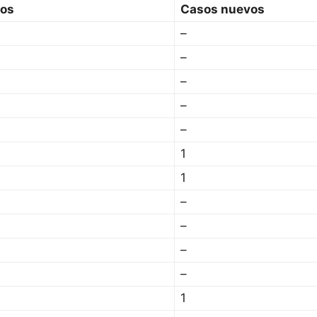
sos
Casos nuevos
–
–
–
–
–
1
1
–
–
–
–
1