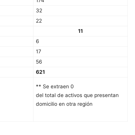
174
32
22
11
6
17
56
621
** Se extraen 0
del total de activos que presentan
domicilio en otra región