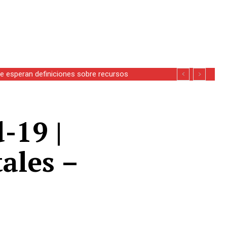
se esperan definiciones sobre recursos
-19 |
ales –