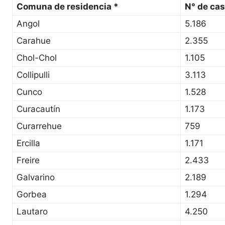
Comuna de residencia *
N° de ca
Angol
5.186
Carahue
2.355
Chol-Chol
1.105
Collipulli
3.113
Cunco
1.528
Curacautín
1.173
Curarrehue
759
Ercilla
1.171
Freire
2.433
Galvarino
2.189
Gorbea
1.294
Lautaro
4.250