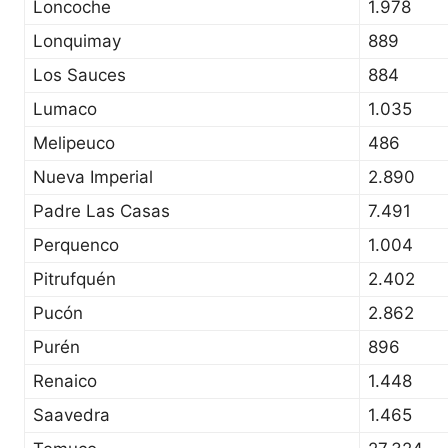
Loncoche
1.978
Lonquimay
889
Los Sauces
884
Lumaco
1.035
Melipeuco
486
Nueva Imperial
2.890
Padre Las Casas
7.491
Perquenco
1.004
Pitrufquén
2.402
Pucón
2.862
Purén
896
Renaico
1.448
Saavedra
1.465