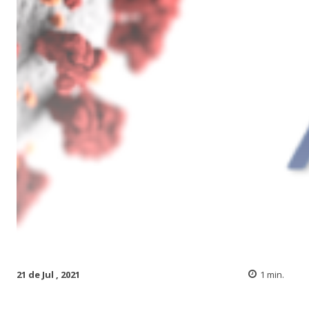
21 de Jul , 2021
1
min.