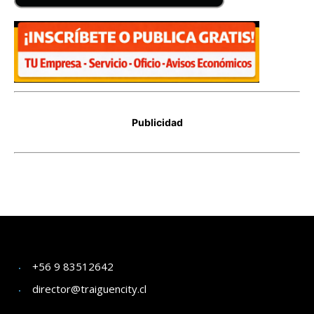
+56 9 83512642
director@traiguencity.cl