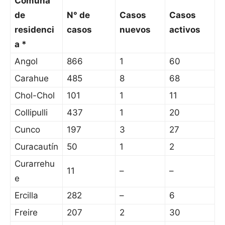
Comuna
de
N° de
Casos
Casos
residenci
casos
nuevos
activos
a *
Angol
866
1
60
Carahue
485
8
68
Chol-Chol
101
1
11
Collipulli
437
1
20
Cunco
197
3
27
Curacautín
50
1
2
Curarrehu
11
–
–
e
Ercilla
282
–
6
Freire
207
2
30