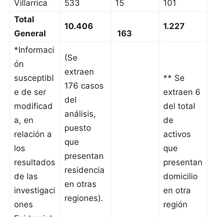
Villarrica
533
15
101
Total
10.406
1.227
General
163
*Informaci
(Se
ón
extraen
susceptibl
** Se
176 casos
e de ser
extraen 6
del
modificad
del total
análisis,
a, en
de
puesto
relación a
activos
que
los
que
presentan
resultados
presentan
residencia
de las
domicilio
en otras
investigaci
en otra
regiones).
ones
región