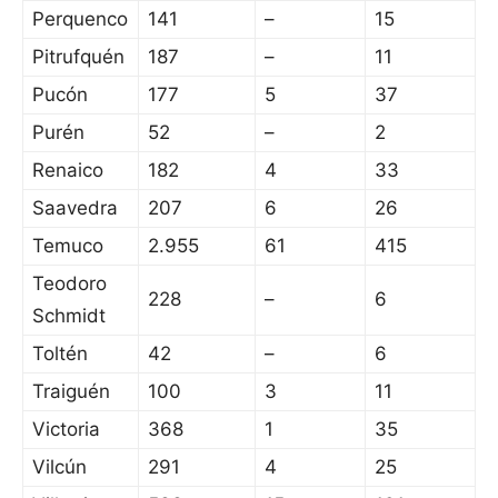
Perquenco
141
–
15
Pitrufquén
187
–
11
Pucón
177
5
37
Purén
52
–
2
Renaico
182
4
33
Saavedra
207
6
26
Temuco
2.955
61
415
Teodoro
228
–
6
Schmidt
Toltén
42
–
6
Traiguén
100
3
11
Victoria
368
1
35
Vilcún
291
4
25