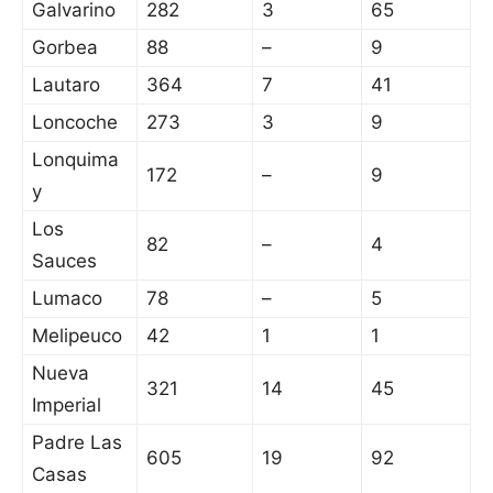
Galvarino
282
3
65
Gorbea
88
–
9
Lautaro
364
7
41
Loncoche
273
3
9
Lonquima
172
–
9
y
Los
82
–
4
Sauces
Lumaco
78
–
5
Melipeuco
42
1
1
Nueva
321
14
45
Imperial
Padre Las
605
19
92
Casas