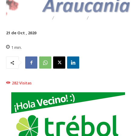
DESTACADO
REGIONAL
TRAIGUÉN
21 de Oct , 2020
1
min.
282
Visitas