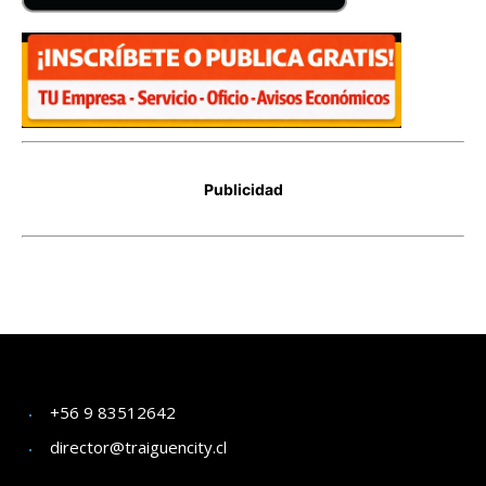
+56 9 83512642
director@traiguencity.cl