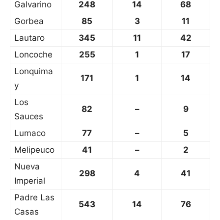
Galvarino
248
14
68
Gorbea
85
3
11
Lautaro
345
11
42
Loncoche
255
1
17
Lonquima
171
1
14
y
Los
82
–
9
Sauces
Lumaco
77
–
5
Melipeuco
41
–
2
Nueva
298
4
41
Imperial
Padre Las
543
14
76
Casas