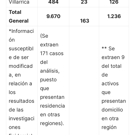
Villarrica
484
23
126
Total
9.670
1.236
General
163
*Informaci
(Se
ón
extraen
susceptibl
** Se
171 casos
e de ser
extraen 9
del
modificad
del total
análisis,
a, en
de
puesto
relación a
activos
que
los
que
presentan
resultados
presentan
residencia
de las
domicilio
en otras
investigaci
en otra
regiones).
ones
región