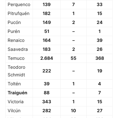
Perquenco
139
7
33
Pitrufquén
182
1
15
Pucón
149
2
24
Purén
51
–
1
Renaico
164
–
39
Saavedra
183
2
26
Temuco
2.684
55
368
Teodoro
222
–
19
Schmidt
Toltén
39
1
4
Traiguén
88
–
7
Victoria
343
1
15
Vilcún
282
10
27