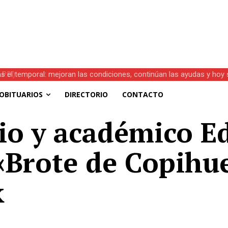
s el temporal: mejoran las condiciones, continúan las ayudas y hoy 
OBITUARIOS
DIRECTORIO
CONTACTO
ario y académico 
«Brote de Copihue
k