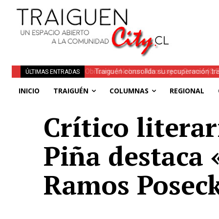
Traiguén consolida su recuperación tra
ÚLTIMAS ENTRADAS
regionales
INICIO
TRAIGUÉN
COLUMNAS
REGIONAL
Crítico liter
Piña destaca 
Ramos Posec