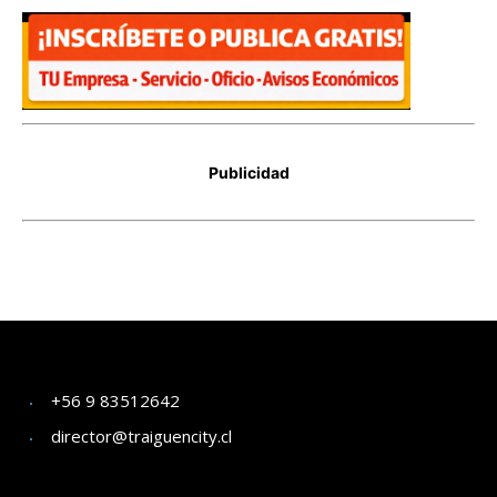
+56 9 83512642
director@traiguencity.cl