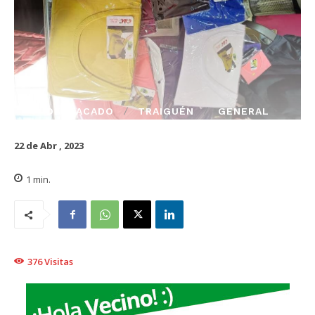
DESTACADO
TRAIGUÉN
GENERAL
22 de Abr , 2023
1
min.
376
Visitas