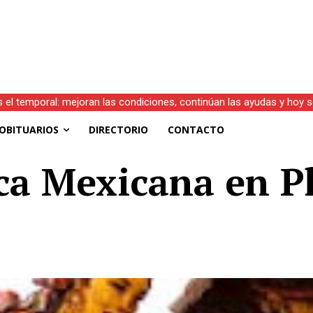
s el temporal: mejoran las condiciones, continúan las ayudas y hoy 
OBITUARIOS
DIRECTORIO
CONTACTO
ca Mexicana en P