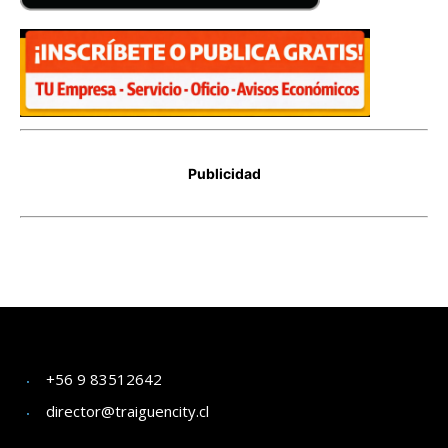
+56 9 83512642
director@traiguencity.cl