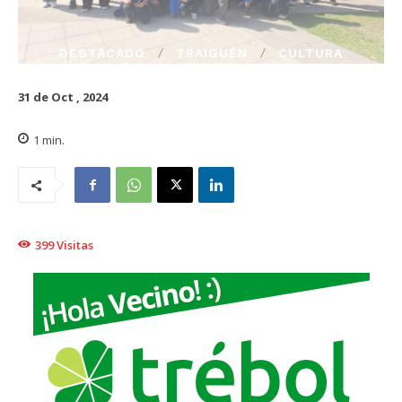
DESTACADO
TRAIGUÉN
CULTURA
31 de Oct , 2024
1
min.
399
Visitas