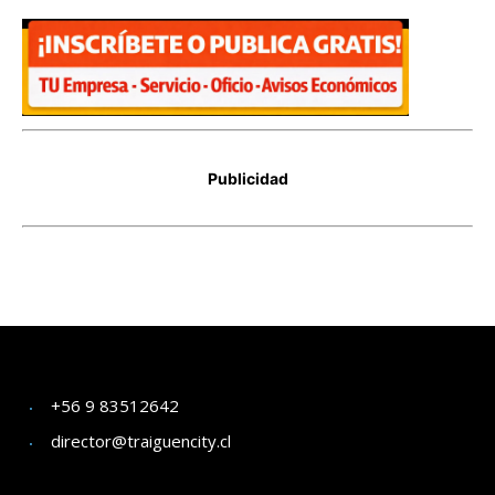
+56 9 83512642
director@traiguencity.cl