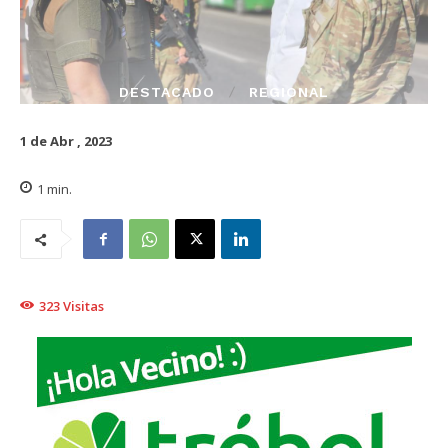
DESTACADO
REGIONAL
1 de Abr , 2023
1
min.
323
Visitas