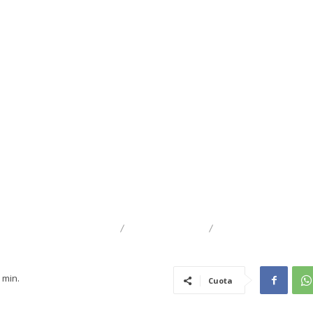
DESTACADO
TRAIGUÉN
GENERAL
min.
Cuota