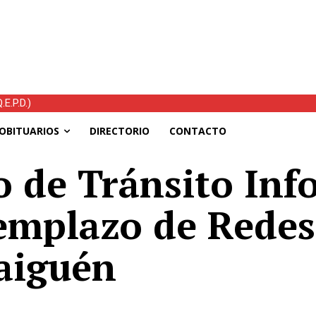
E.P.D.)
tras el temporal: mejoran las condiciones, continúan las ayudas y h
OBITUARIOS
DIRECTORIO
CONTACTO
 de Tránsito Inf
eemplazo de Redes
aiguén