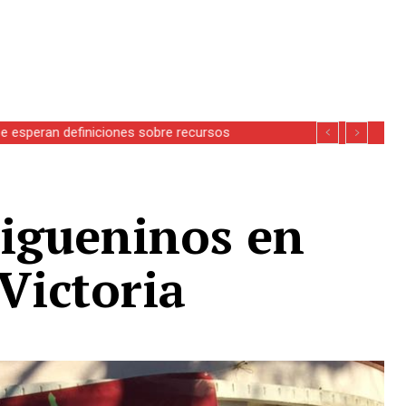
se esperan definiciones sobre recursos
aigueninos en
 Victoria