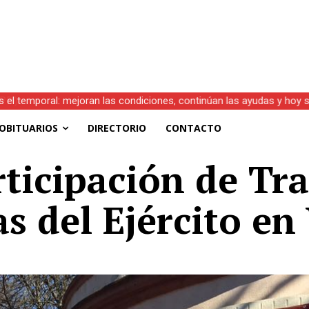
s el temporal: mejoran las condiciones, continúan las ayudas y hoy 
OBITUARIOS
DIRECTORIO
CONTACTO
ticipación de Tr
s del Ejército en