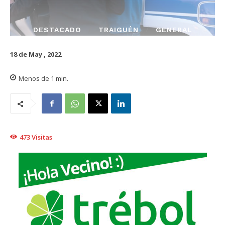
DESTACADO
TRAIGUÉN
GENERAL
18 de May , 2022
Menos de 1
min.
473
Visitas