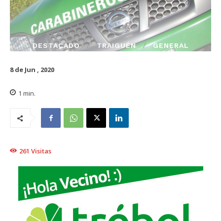
DESTACADO
TRAIGUÉN
GENERAL
8 de Jun , 2020
1
min.
261
Visitas