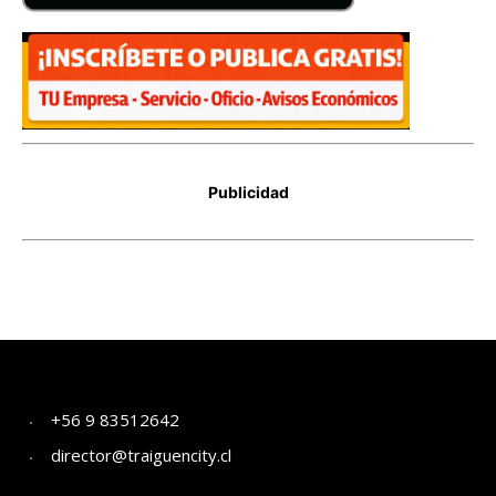
+56 9 83512642
director@traiguencity.cl