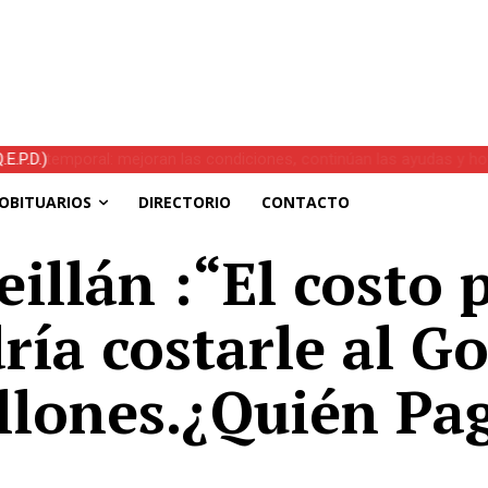
s el temporal: mejoran las condiciones, continúan las ayudas y hoy 
OBITUARIOS
DIRECTORIO
CONTACTO
illán :“El costo p
ría costarle al G
llones.¿Quién Pa