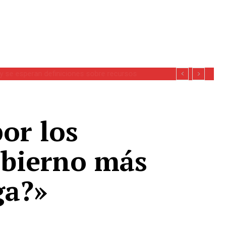
se esperan definiciones sobre recursos
or los
obierno más
ga?»