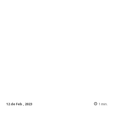
12 de Feb , 2023
1
min.