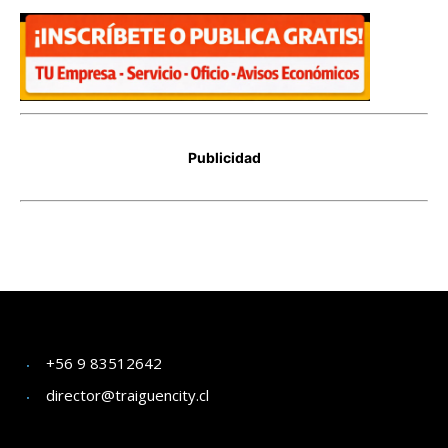
+56 9 83512642
director@traiguencity.cl