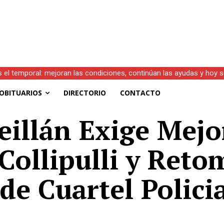
s el temporal: mejoran las condiciones, continúan las ayudas y hoy 
OBITUARIOS
DIRECTORIO
CONTACTO
illán Exige Mejo
Collipulli y Reto
de Cuartel Polici