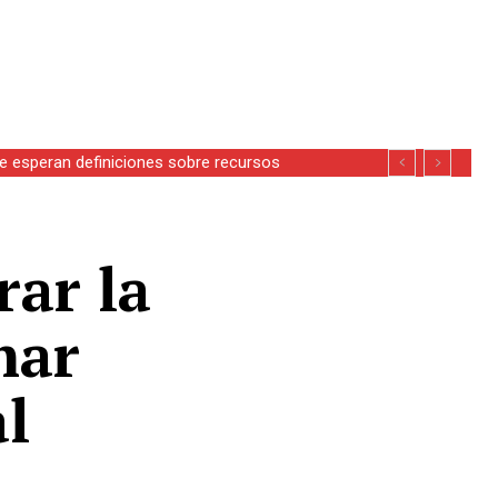
se esperan definiciones sobre recursos
rar la
mar
al