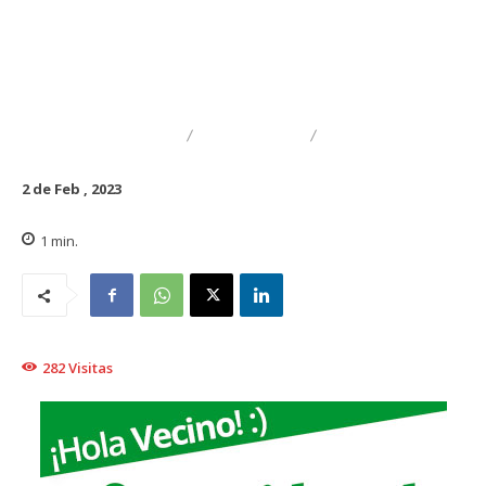
DESTACADO
REGIONAL
TRAIGUÉN
2 de Feb , 2023
1
min.
282
Visitas