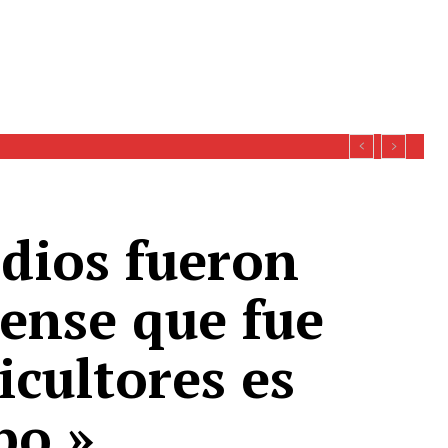
ndios fueron
iense que fue
cultores es
po.»