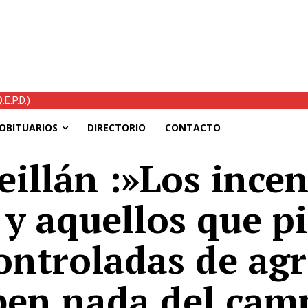
E.P.D.)
OBITUARIOS
DIRECTORIO
CONTACTO
illán :»Los ince
 y aquellos que p
ntroladas de agri
ben nada del cam