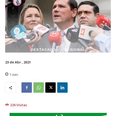
DESTACADO
REGIONAL
23 de Abr , 2021
1
min.
226
Visitas