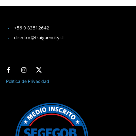
+56 9 83512642
director@traiguencity.cl
Política de Privacidad