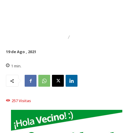
DESTACADO
REGIONAL
19 de Ago , 2021
1
min.
257
Visitas