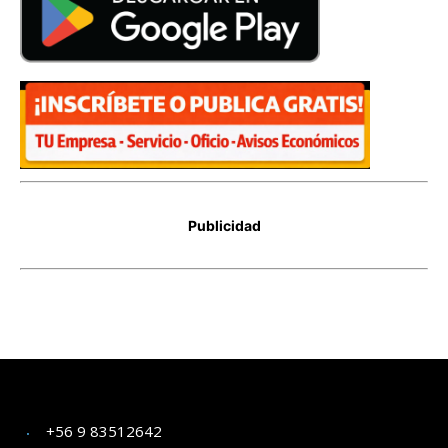
+56 9 83512642