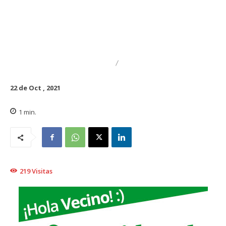
DESTACADO
REGIONAL
22 de Oct , 2021
1
min.
219
Visitas