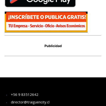
+56 9 83512642
director@traiguencity.cl