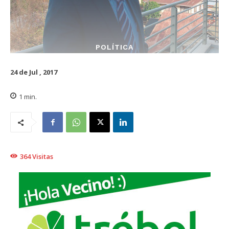
POLÍTICA
24 de Jul , 2017
1
min.
364
Visitas