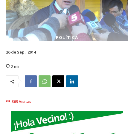
POLÍTICA
26 de Sep , 2014
2
min.
369
Visitas