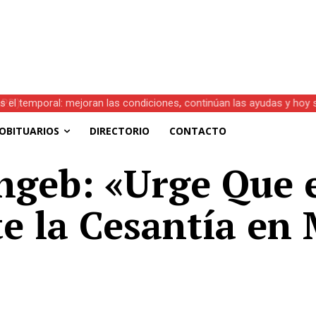
s el temporal: mejoran las condiciones, continúan las ayudas y hoy 
OBITUARIOS
DIRECTORIO
CONTACTO
hgeb: «Urge Que 
e la Cesantía en 