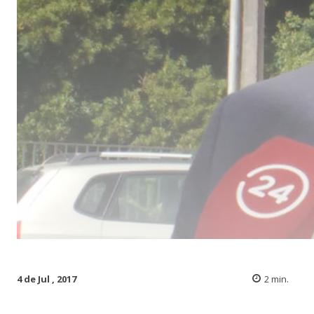
4 de Jul , 2017
2
min.