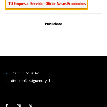
+56 9 83512642
director@traiguencity.cl