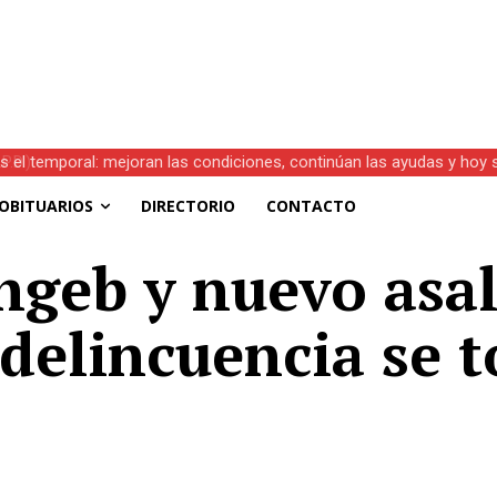
s el temporal: mejoran las condiciones, continúan las ayudas y hoy 
OBITUARIOS
DIRECTORIO
CONTACTO
geb y nuevo asal
a delincuencia se 