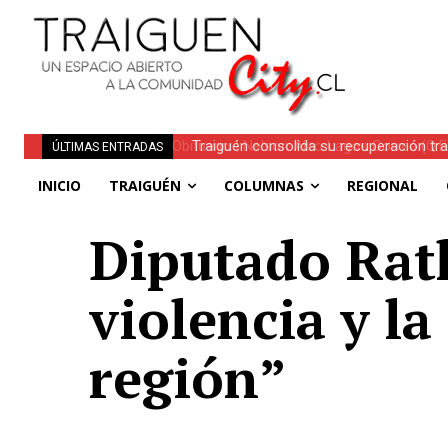
Traiguén consolida su recuperación tra
ÚLTIMAS ENTRADAS
regionales
INICIO
TRAIGUÉN
COLUMNAS
REGIONAL
Diputado Rath
violencia y l
región”