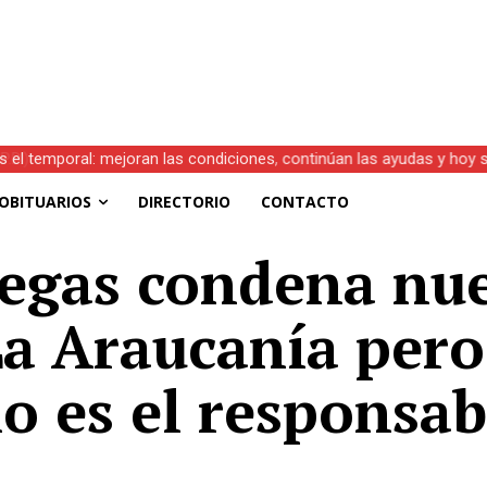
s el temporal: mejoran las condiciones, continúan las ayudas y hoy 
OBITUARIOS
DIRECTORIO
CONTACTO
egas condena nue
La Araucanía pero
o es el responsab