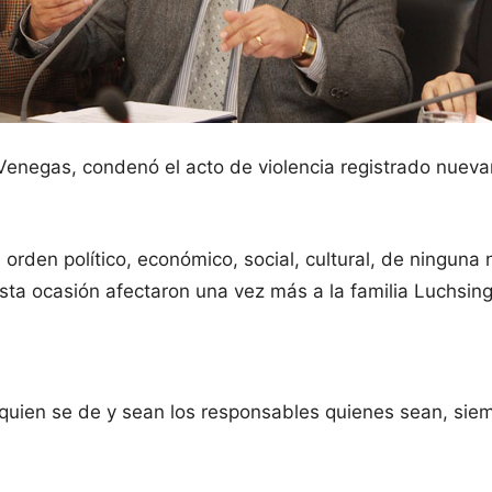
o Venegas, condenó el acto de violencia registrado nuev
s de orden político, económico, social, cultural, de ning
a ocasión afectaron una vez más a la familia Luchsinger
quien se de y sean los responsables quienes sean, siem