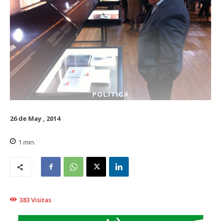
POLÍTICA
26 de May , 2014
1
min.
383
Visitas