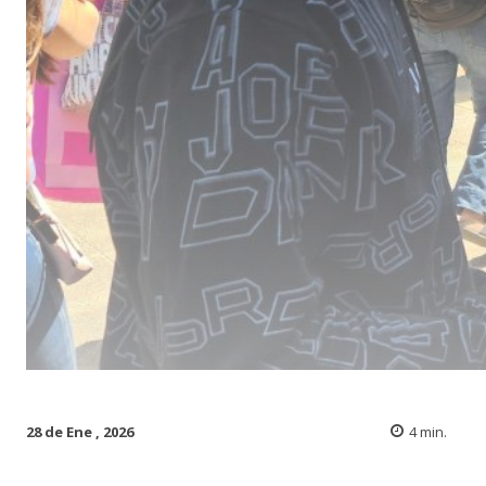
28 de Ene , 2026
4
min.