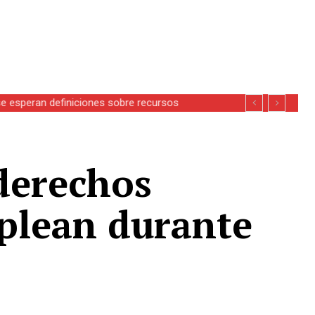
se esperan definiciones sobre recursos
 derechos
mplean durante