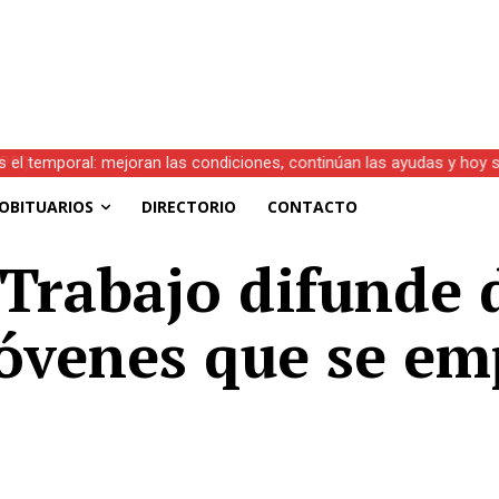
s el temporal: mejoran las condiciones, continúan las ayudas y hoy 
OBITUARIOS
DIRECTORIO
CONTACTO
 Trabajo difunde
jóvenes que se e