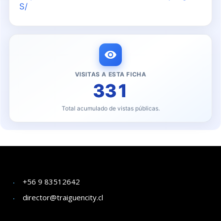
S/
VISITAS A ESTA FICHA
331
Total acumulado de vistas públicas.
+56 9 83512642
director@traiguencity.cl