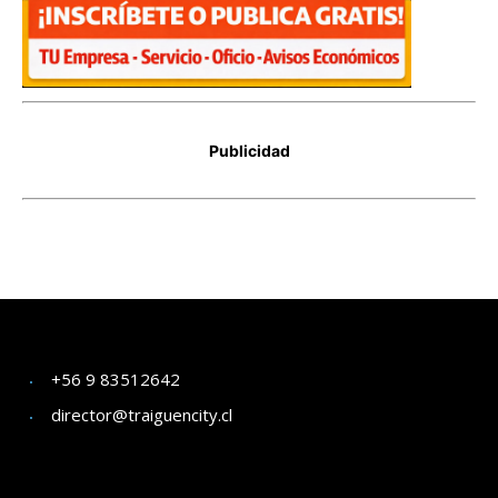
+56 9 83512642
director@traiguencity.cl