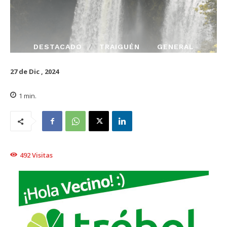
DESTACADO
TRAIGUÉN
GENERAL
27 de Dic , 2024
1
min.
492
Visitas