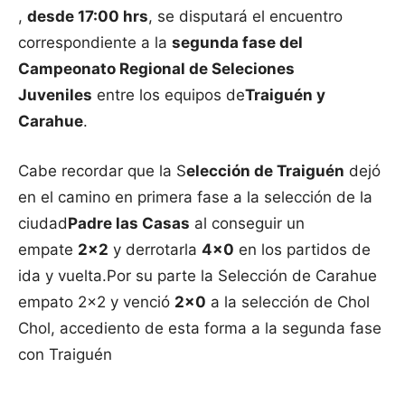
,
desde
17:00 hrs
, se disputará el encuentro
correspondiente a la
segunda fase del
Campeonato Regional de Seleciones
Juveniles
entre los equipos de
Traiguén y
Carahue
.
Cabe recordar que la S
elección de Traiguén
dejó
en el camino en primera fase a la selección de la
ciudad
Padre las Casas
al conseguir un
empate
2×2
y derrotarla
4×0
en los partidos de
ida y vuelta.Por su parte la Selección de Carahue
empato 2×2 y venció
2×0
a la selección de Chol
Chol, accediento de esta forma a la segunda fase
con Traiguén