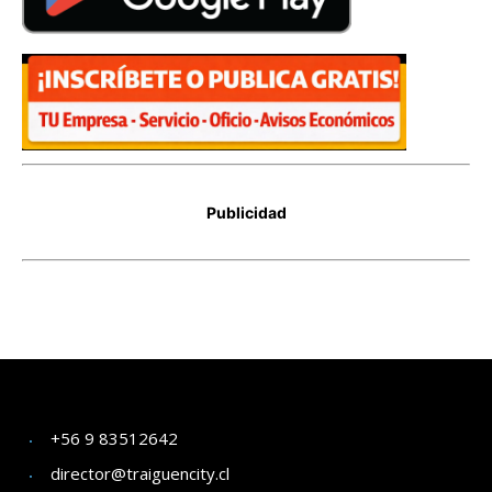
+56 9 83512642
director@traiguencity.cl