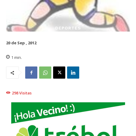
DEPORTES
20 de Sep , 2012
1
min.
298
Visitas