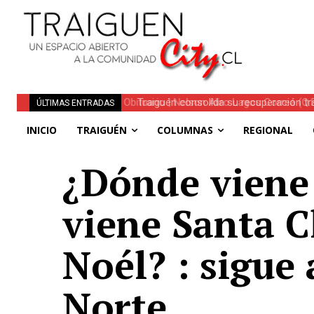
Traiguén consolida su recuperación tra
ÚLTIMAS ENTRADAS
regionales
INICIO
TRAIGUÉN
COLUMNAS
REGIONAL
¿Dónde viene 
viene Santa 
Noél? : sigue 
Norte