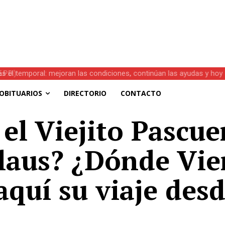
s el temporal: mejoran las condiciones, continúan las ayudas y hoy 
OBITUARIOS
DIRECTORIO
CONTACTO
el Viejito Pascu
Claus? ¿Dónde Vi
aquí su viaje desd