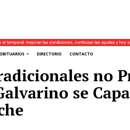
s el temporal: mejoran las condiciones, continúan las ayudas y hoy 
OBITUARIOS
DIRECTORIO
CONTACTO
adicionales no P
Galvarino se Capa
che