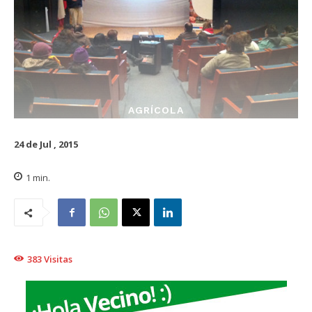
AGRÍCOLA
24 de Jul , 2015
1
min.
383
Visitas