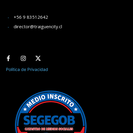
+56 9 83512642
director@traiguencity.cl
Política de Privacidad