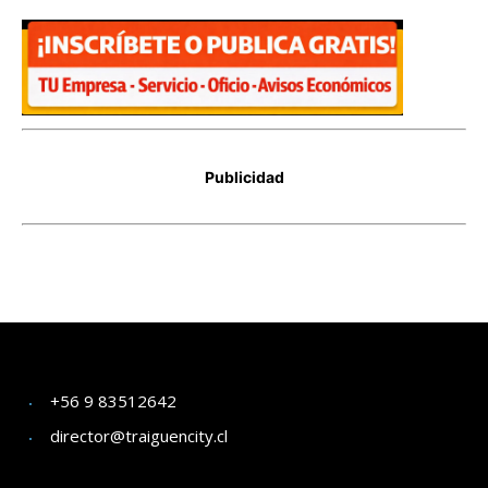
+56 9 83512642
director@traiguencity.cl