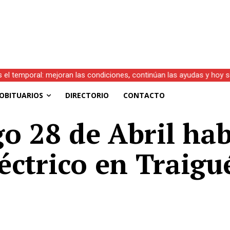
s el temporal: mejoran las condiciones, continúan las ayudas y hoy 
OBITUARIOS
DIRECTORIO
CONTACTO
o 28 de Abril hab
éctrico en Traig