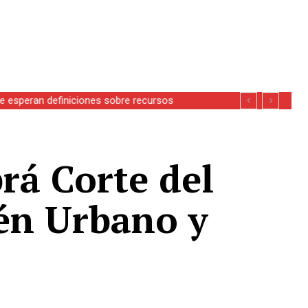
se esperan definiciones sobre recursos
rá Corte del
uén Urbano y