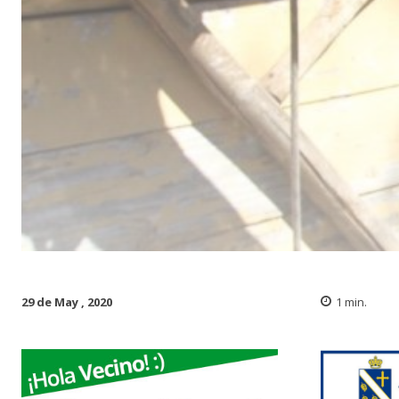
29 de May , 2020
1
min.