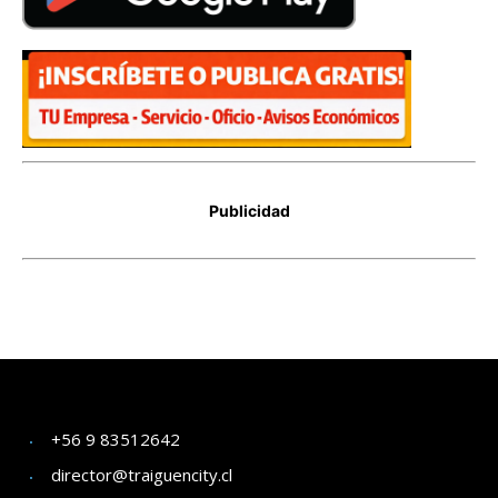
+56 9 83512642
director@traiguencity.cl