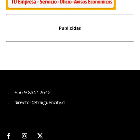
+56 9 83512642
director@traiguencity.cl