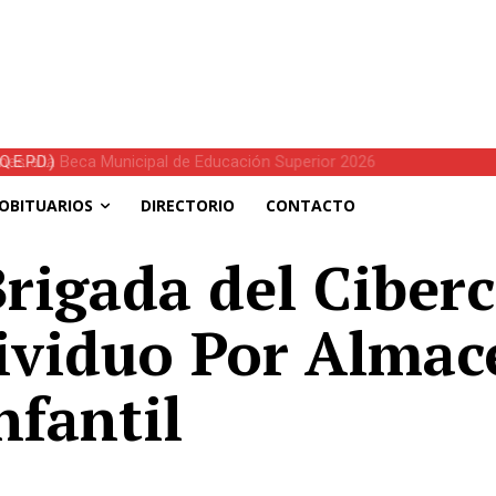
E.P.D.)
OBITUARIOS
DIRECTORIO
CONTACTO
rigada del Ciber
dividuo Por Alma
nfantil