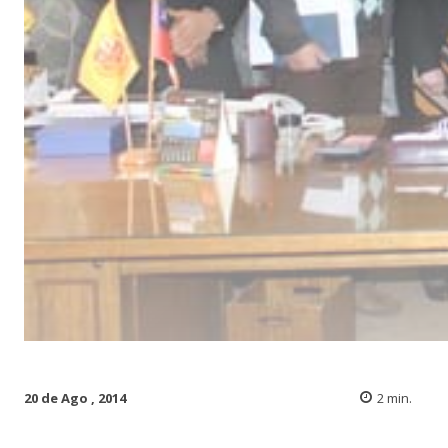
20 de Ago , 2014
2
min.