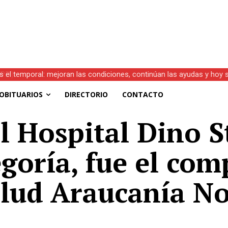
s el temporal: mejoran las condiciones, continúan las ayudas y hoy 
OBITUARIOS
DIRECTORIO
CONTACTO
l Hospital Dino 
egoría, fue el co
alud Araucanía No