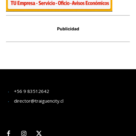
+56 9 83512642
director@traiguencity.cl