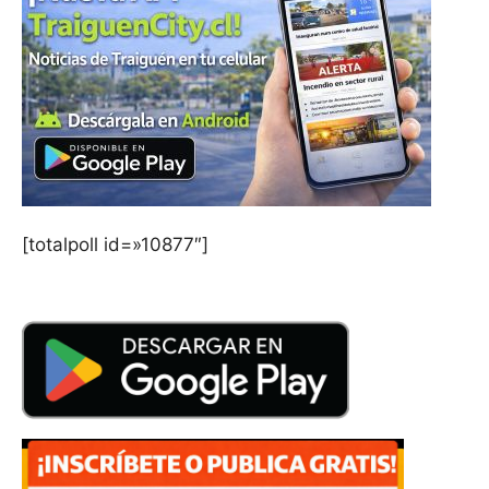
[totalpoll id=»10877″]