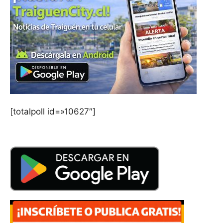
[totalpoll id=»10627″]