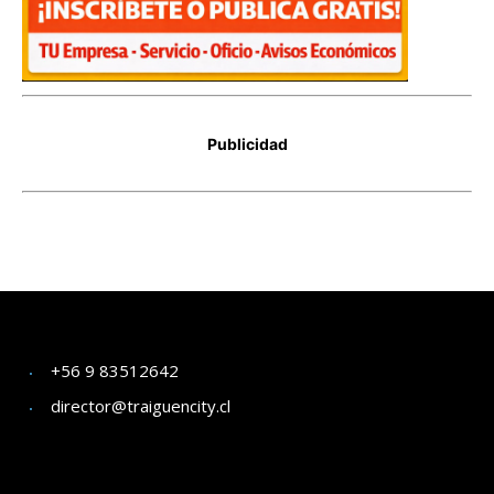
+56 9 83512642
director@traiguencity.cl